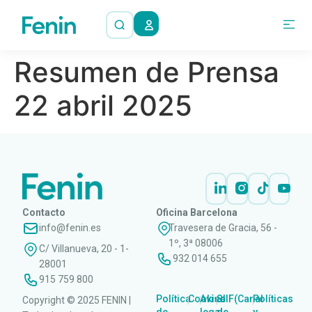
Resumen de Prensa
22 abril 2025
Contacto
Oficina Barcelona
info@fenin.es
Travesera de Gracia, 56 -
1º, 3ª 08006
C/ Villanueva, 20 - 1-
932 014 655
28001
915 759 800
Política
Cookies
Aviso
SIIF(Canal
Políticas
Copyright © 2025 FENIN |
|
|
|
|