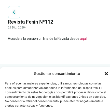
Revista Fenin Nº112
29 Dic, 2020
·
Accede a la versión on line de la Revista desde
aquí
LEER
DOCUMENTO
Gestionar consentimiento
Para ofrecer las mejores experiencias, utilizamos tecnologías como las
cookies para almacenar y/o acceder a la información del dispositivo. El
Contacto
Oficina Barcelona
consentimiento de estas tecnologías nos permitirá procesar datos como el
comportamiento de navegación o las identificaciones únicas en este sitio.
info@fenin.es
Travesera de Gracia, 56 -
No consentir o retirar el consentimiento, puede afectar negativamente a
1º, 3ª 08006
C/ Villanueva, 20 - 1-
ciertas características y funciones.
932 014 655