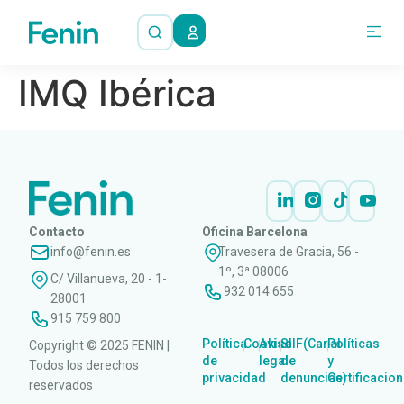
IMQ Ibérica
Contacto
Oficina Barcelona
info@fenin.es
Travesera de Gracia, 56 -
1º, 3ª 08006
C/ Villanueva, 20 - 1-
932 014 655
28001
915 759 800
Política
Cookies
Aviso
SIIF(Canal
Políticas
Copyright © 2025 FENIN |
|
|
|
|
de
legal
de
y
Todos los derechos
privacidad
denuncias)
Certificacio
reservados