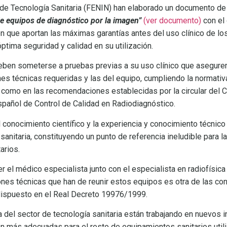
de Tecnología Sanitaria (FENIN) han elaborado un documento d
e equipos de diagnóstico por la imagen”
(ver documento)
con el 
ón que aportan las máximas garantías antes del uso clínico de l
ptima seguridad y calidad en su utilización.
eben someterse a pruebas previas a su uso clínico que asegure
nes técnicas requeridas y las del equipo, cumpliendo la normativ
 como en las recomendaciones establecidas por la circular del 
spañol de Control de Calidad en Radiodiagnóstico.
conocimiento científico y la experiencia y conocimiento técnico
anitaria, constituyendo un punto de referencia ineludible para la
arios.
 el médico especialista junto con el especialista en radiofísica 
iones técnicas que han de reunir estos equipos es otra de las co
dispuesto en el Real Decreto 19976/1999.
ia del sector de tecnología sanitaria están trabajando en nuevos 
ión más adecuadas para el resto de equipamientos sanitarios uti