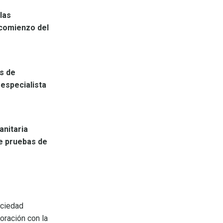
las
 comienzo del
as de
 especialista
anitaria
de pruebas de
ociedad
ración con la