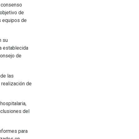
e consenso
objetivo de
os equipos de
n su
a establecida
Consejo de
 de las
 realización de
hospitalaria,
nclusiones del
informes para
lizados en