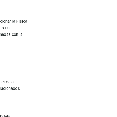
ionar la Física
les que
onadas con la
ocios la
elacionados
presas