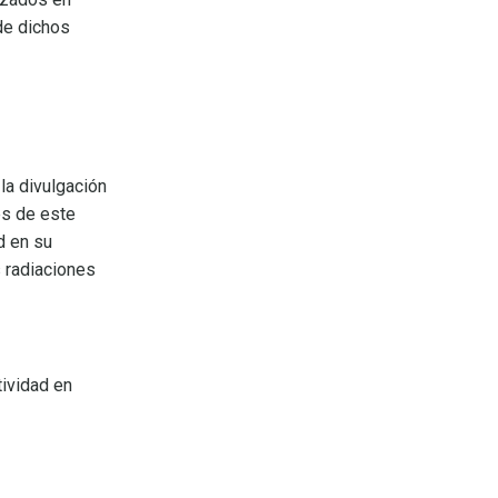
de dichos
la divulgación
es de este
d en su
s radiaciones
tividad en