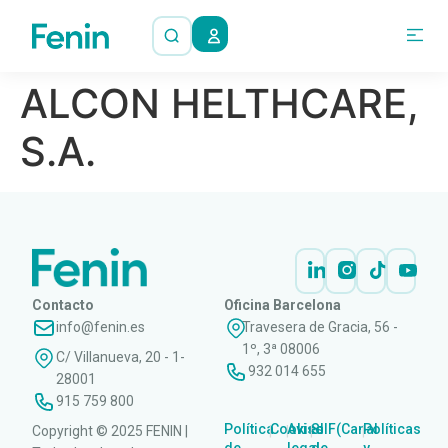
ALCON HELTHCARE,
S.A.
Contacto
Oficina Barcelona
info@fenin.es
Travesera de Gracia, 56 -
1º, 3ª 08006
C/ Villanueva, 20 - 1-
932 014 655
28001
915 759 800
Política
Cookies
Aviso
SIIF(Canal
Políticas
Copyright © 2025 FENIN |
|
|
|
|