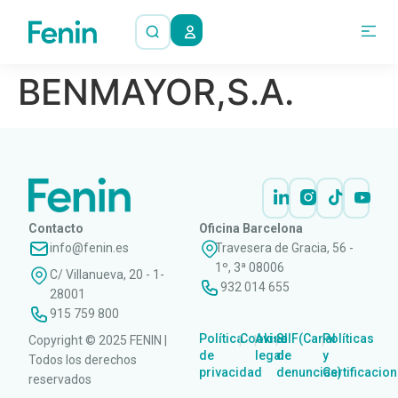
BENMAYOR,S.A.
Contacto
Oficina Barcelona
info@fenin.es
Travesera de Gracia, 56 -
1º, 3ª 08006
C/ Villanueva, 20 - 1-
932 014 655
28001
915 759 800
Política
Cookies
Aviso
SIIF(Canal
Políticas
Copyright © 2025 FENIN |
|
|
|
|
de
legal
de
y
Todos los derechos
privacidad
denuncias)
Certificacio
reservados