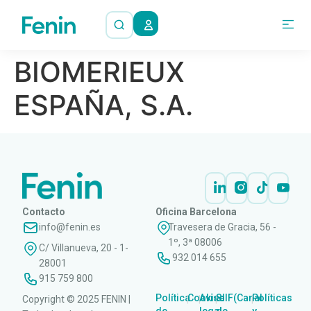
BIOMERIEUX
ESPAÑA, S.A.
Contacto
Oficina Barcelona
info@fenin.es
Travesera de Gracia, 56 -
1º, 3ª 08006
C/ Villanueva, 20 - 1-
932 014 655
28001
915 759 800
Política
Cookies
Aviso
SIIF(Canal
Políticas
Copyright © 2025 FENIN |
|
|
|
|