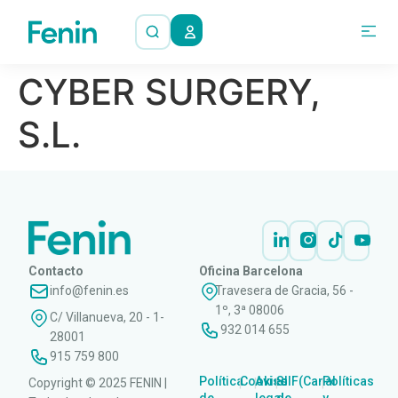
CYBER SURGERY,
S.L.
Contacto
Oficina Barcelona
info@fenin.es
Travesera de Gracia, 56 -
1º, 3ª 08006
C/ Villanueva, 20 - 1-
932 014 655
28001
915 759 800
Política
Cookies
Aviso
SIIF(Canal
Políticas
Copyright © 2025 FENIN |
|
|
|
|