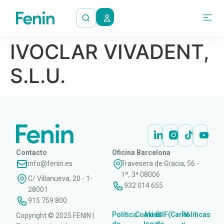
IVOCLAR VIVADENT,
S.L.U.
Contacto
Oficina Barcelona
info@fenin.es
Travesera de Gracia, 56 -
1º, 3ª 08006
C/ Villanueva, 20 - 1-
932 014 655
28001
915 759 800
Política
Cookies
Aviso
SIIF(Canal
Políticas
Copyright © 2025 FENIN |
|
|
|
|