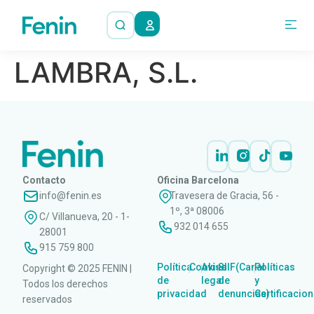
LAMBRA, S.L.
Contacto
Oficina Barcelona
info@fenin.es
Travesera de Gracia, 56 -
1º, 3ª 08006
C/ Villanueva, 20 - 1-
932 014 655
28001
915 759 800
Política
Cookies
Aviso
SIIF(Canal
Políticas
Copyright © 2025 FENIN |
|
|
|
|
de
legal
de
y
Todos los derechos
privacidad
denuncias)
Certificacio
reservados