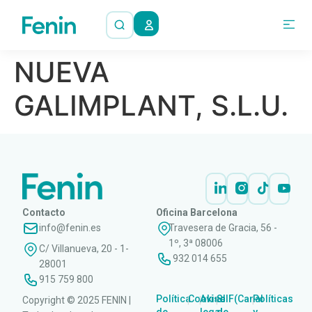
NUEVA
GALIMPLANT, S.L.U.
Contacto
Oficina Barcelona
info@fenin.es
Travesera de Gracia, 56 -
1º, 3ª 08006
C/ Villanueva, 20 - 1-
932 014 655
28001
915 759 800
Política
Cookies
Aviso
SIIF(Canal
Políticas
Copyright © 2025 FENIN |
|
|
|
|