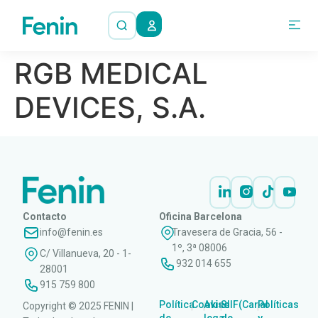
Quiénes 
RGB MEDICAL
DEVICES, S.A.
Contacto
Oficina Barcelona
info@fenin.es
Travesera de Gracia, 56 -
1º, 3ª 08006
C/ Villanueva, 20 - 1-
932 014 655
28001
915 759 800
Política
Cookies
Aviso
SIIF(Canal
Políticas
Copyright © 2025 FENIN |
|
|
|
|