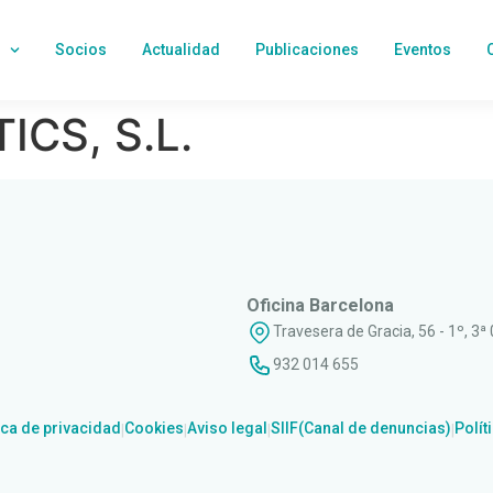
Socios
Actualidad
Publicaciones
Eventos
CS, S.L.
Oficina Barcelona
Travesera de Gracia, 56 - 1º, 3ª
932 014 655
ica de privacidad
Cookies
Aviso legal
SIIF(Canal de denuncias)
Polít
|
|
|
|