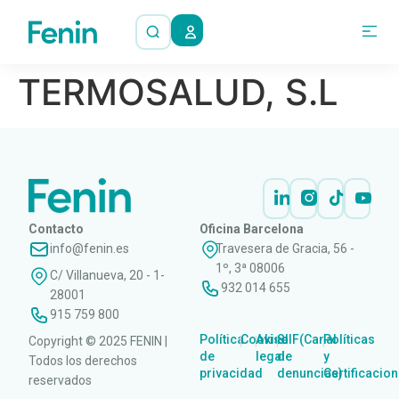
TERMOSALUD, S.L
Contacto
Oficina Barcelona
info@fenin.es
Travesera de Gracia, 56 -
1º, 3ª 08006
C/ Villanueva, 20 - 1-
932 014 655
28001
915 759 800
Política
Cookies
Aviso
SIIF(Canal
Políticas
Copyright © 2025 FENIN |
|
|
|
|
de
legal
de
y
Todos los derechos
privacidad
denuncias)
Certificacio
reservados