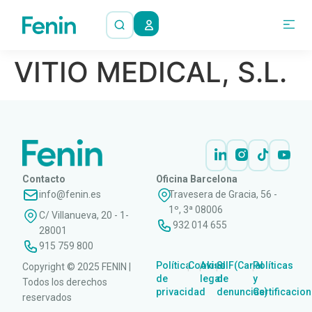
VITIO MEDICAL, S.L.
Contacto
Oficina Barcelona
info@fenin.es
Travesera de Gracia, 56 -
1º, 3ª 08006
C/ Villanueva, 20 - 1-
932 014 655
28001
915 759 800
Política
Cookies
Aviso
SIIF(Canal
Políticas
Copyright © 2025 FENIN |
|
|
|
|
de
legal
de
y
Todos los derechos
privacidad
denuncias)
Certificacio
reservados