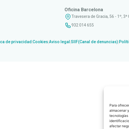
Oficina Barcelona
Travesera de Gracia, 56 - 1º, 3ª
932 014 655
ica de privacidad
Cookies
Aviso legal
SIIF(Canal de denuncias)
Polít
|
|
|
|
Para ofrecer
almacenar y/
tecnologías
identificaci
afectar nega