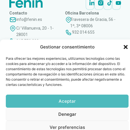
Contacto
Oficina Barcelona
info@fenin.es
Travesera de Gracia, 56 -
1º, 3ª 08006
C/ Villanueva, 20 - 1-
932 014 655
28001
915 759 800
Gestionar consentimiento
Política
Cookies
Aviso
SIIF(Canal
Políticas
Copyright © 2025 FENIN |
|
|
|
|
de
legal
de
y
Todos los derechos
Para ofrecer las mejores experiencias, utilizamos tecnologías como las
privacidad
denuncias)
Certificacio
reservados
cookies para almacenar y/o acceder a la información del dispositivo. El
consentimiento de estas tecnologías nos permitirá procesar datos como el
comportamiento de navegación o las identificaciones únicas en este sitio.
No consentir o retirar el consentimiento, puede afectar negativamente a
ciertas características y funciones.
Aceptar
Denegar
Ver preferencias