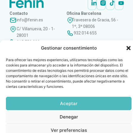
Contacto
Oficina Barcelona
info@fenin.es
Travesera de Gracia, 56 -
1º, 3ª 08006
C/ Villanueva, 20 - 1-
932 014 655
28001
915 759 800
Gestionar consentimiento
Política
Cookies
Aviso
SIIF(Canal
Políticas
Copyright © 2025 FENIN |
|
|
|
|
de
legal
de
y
Todos los derechos
Para ofrecer las mejores experiencias, utilizamos tecnologías como las
privacidad
denuncias)
Certificacio
reservados
cookies para almacenar y/o acceder a la información del dispositivo. El
consentimiento de estas tecnologías nos permitirá procesar datos como el
comportamiento de navegación o las identificaciones únicas en este sitio.
No consentir o retirar el consentimiento, puede afectar negativamente a
ciertas características y funciones.
Aceptar
Denegar
Ver preferencias