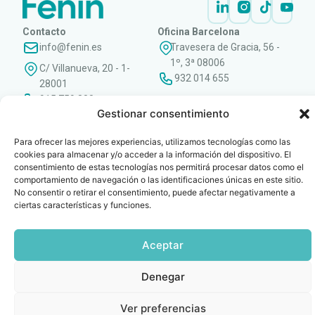
Contacto
Oficina Barcelona
info@fenin.es
Travesera de Gracia, 56 -
1º, 3ª 08006
C/ Villanueva, 20 - 1-
932 014 655
28001
915 759 800
Gestionar consentimiento
Política
Cookies
Aviso
SIIF(Canal
Políticas
Copyright © 2025 FENIN |
|
|
|
|
de
legal
de
y
Todos los derechos
Para ofrecer las mejores experiencias, utilizamos tecnologías como las
privacidad
denuncias)
Certificacio
reservados
cookies para almacenar y/o acceder a la información del dispositivo. El
consentimiento de estas tecnologías nos permitirá procesar datos como el
comportamiento de navegación o las identificaciones únicas en este sitio.
No consentir o retirar el consentimiento, puede afectar negativamente a
ciertas características y funciones.
Aceptar
Denegar
Ver preferencias