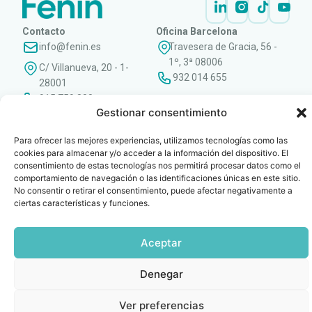
Contacto
Oficina Barcelona
info@fenin.es
Travesera de Gracia, 56 -
1º, 3ª 08006
C/ Villanueva, 20 - 1-
932 014 655
28001
915 759 800
Gestionar consentimiento
Política
Cookies
Aviso
SIIF(Canal
Políticas
Copyright © 2025 FENIN |
|
|
|
|
de
legal
de
y
Todos los derechos
Para ofrecer las mejores experiencias, utilizamos tecnologías como las
privacidad
denuncias)
Certificacio
reservados
cookies para almacenar y/o acceder a la información del dispositivo. El
consentimiento de estas tecnologías nos permitirá procesar datos como el
comportamiento de navegación o las identificaciones únicas en este sitio.
No consentir o retirar el consentimiento, puede afectar negativamente a
ciertas características y funciones.
Aceptar
Denegar
Ver preferencias