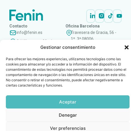
Contacto
Oficina Barcelona
info@fenin.es
Travesera de Gracia, 56 -
1º, 3ª 08006
C/ Villanueva, 20 - 1-
932 014 655
Gestionar consentimiento
28001
915 759 800
Para ofrecer las mejores experiencias, utilizamos tecnologías como las
Política
Cookies
Aviso
SIIF(Canal
Políticas
Copyright © 2025 FENIN |
|
|
|
|
cookies para almacenar y/o acceder a la información del dispositivo. El
de
legal
de
y
Todos los derechos
consentimiento de estas tecnologías nos permitirá procesar datos como el
privacidad
denuncias)
Certificacio
comportamiento de navegación o las identificaciones únicas en este sitio.
reservados
No consentir o retirar el consentimiento, puede afectar negativamente a
ciertas características y funciones.
Aceptar
Denegar
Ver preferencias