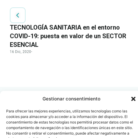
TECNOLOGÍA SANITARIA en el entorno
COVID-19: puesta en valor de un SECTOR
ESENCIAL
16 Dic, 2020
·
LEER
DOCUMENTO
Gestionar consentimiento
Para ofrecer las mejores experiencias, utilizamos tecnologías como las
cookies para almacenar y/o acceder a la información del dispositivo. El
Contacto
Oficina Barcelona
consentimiento de estas tecnologías nos permitirá procesar datos como el
comportamiento de navegación o las identificaciones únicas en este sitio.
info@fenin.es
Travesera de Gracia, 56 -
No consentir o retirar el consentimiento, puede afectar negativamente a
1º, 3ª 08006
C/ Villanueva, 20 - 1-