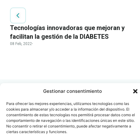
Tecnologías innovadoras que mejoran y
facilitan la gestión de la DIABETES
08 Feb, 2022
·
LEER
DOCUMENTO
Gestionar consentimiento
Para ofrecer las mejores experiencias, utilizamos tecnologías como las
cookies para almacenar y/o acceder a la información del dispositivo. El
Contacto
Oficina Barcelona
consentimiento de estas tecnologías nos permitirá procesar datos como el
comportamiento de navegación o las identificaciones únicas en este sitio.
info@fenin.es
Travesera de Gracia, 56 -
No consentir o retirar el consentimiento, puede afectar negativamente a
1º, 3ª 08006
C/ Villanueva, 20 - 1-
ciertas características y funciones.
932 014 655
28001