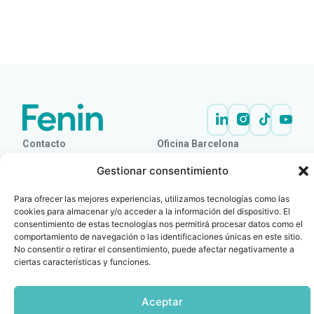
LEER
DOCUMENTO
Contacto
Oficina Barcelona
info@fenin.es
Travesera de Gracia, 56 -
Gestionar consentimiento
1º, 3ª 08006
C/ Villanueva, 20 - 1-
932 014 655
28001
Para ofrecer las mejores experiencias, utilizamos tecnologías como las
915 759 800
cookies para almacenar y/o acceder a la información del dispositivo. El
consentimiento de estas tecnologías nos permitirá procesar datos como el
Política
Cookies
Aviso
SIIF(Canal
Políticas
Copyright © 2025 FENIN |
|
|
|
|
comportamiento de navegación o las identificaciones únicas en este sitio.
de
legal
de
y
Todos los derechos
No consentir o retirar el consentimiento, puede afectar negativamente a
privacidad
denuncias)
Certificacio
ciertas características y funciones.
reservados
Aceptar