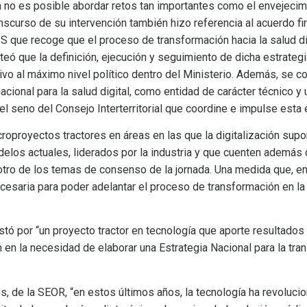
lla no es posible abordar retos tan importantes como el envejecim
ranscurso de su intervención también hizo referencia al acuerdo f
S que recoge que el proceso de transformación hacia la salud di
nteó que la definición, ejecución y seguimiento de dicha estrateg
ivo al máximo nivel político dentro del Ministerio. Además, se c
acional para la salud digital, como entidad de carácter técnico y
el seno del Consejo Interterritorial que coordine e impulse esta 
roproyectos tractores en áreas en las que la digitalización sup
elos actuales, liderados por la industria y que cuenten además 
 otro de los temas de consenso de la jornada. Una medida que, en
ecesaria para poder adelantar el proceso de transformación en la
tó por “un proyecto tractor en tecnología que aporte resultados 
n en la necesidad de elaborar una Estrategia Nacional para la tr
, de la SEOR, “en estos últimos años, la tecnología ha revoluci