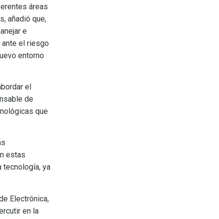
iferentes áreas
s, añadió que,
anejar e
 ante el riesgo
nuevo entorno
bordar el
onsable de
cnológicas que
as
en estas
 tecnología, ya
e Electrónica,
rcutir en la