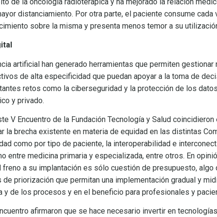
ito de la oncología radioterápica y ha mejorado la relación médi
ayor distanciamiento. Por otra parte, el paciente consume cada
cimiento sobre la misma y presenta menos temor a su utilizació
ital
encia artificial han generado herramientas que permiten gestionar
tivos de alta especificidad que puedan apoyar a la toma de deci
antes retos como la ciberseguridad y la protección de los datos;
ico y privado.
ste V Encuentro de la Fundación Tecnología y Salud coincidieron e
 la brecha existente en materia de equidad en las distintas C
ad como por tipo de paciente, la interoperabilidad e interconect
entre medicina primaria y especializada, entre otros. En opinió
l freno a su implantación es sólo cuestión de presupuesto, algo 
 de priorización que permitan una implementación gradual y mid
ia y de los procesos y en el beneficio para profesionales y pacie
encuentro afirmaron que se hace necesario invertir en tecnología