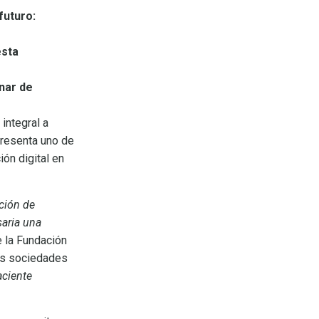
futuro:
esta
onar de
integral a
presenta uno de
ión digital en
ción de
saria una
e la Fundación
las sociedades
aciente