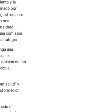
iento y la
irmado por
gital requiere
ia sea
onsideró
 una comisión
estrategia.
onga una
con la
 opinión de los
 actual
en salud” y
ansformación
onado el