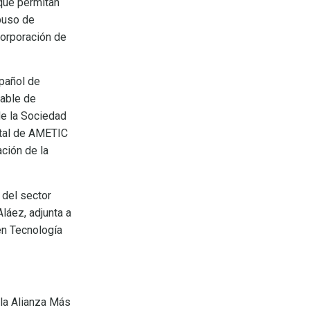
 que permitan
 puso de
ncorporación de
spañol de
sable de
de la Sociedad
ital de AMETIC
ción de la
 del sector
láez, adjunta a
en Tecnología
 la Alianza Más