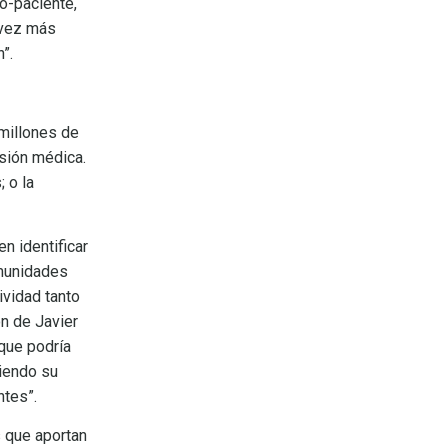
co-paciente,
 vez más
n”.
 millones de
sión médica.
 o la
n identificar
omunidades
ividad tanto
n de Javier
que podría
iendo su
ntes”.
s que aportan