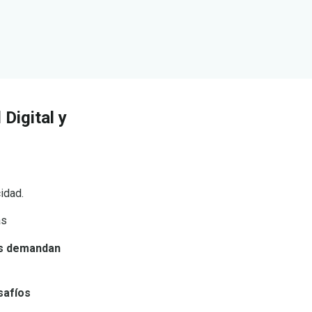
Digital y
idad.
as
cas demandan
safíos