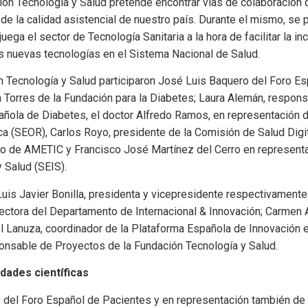
ción Tecnología y Salud pretende encontrar vías de colaboración
n de la calidad asistencial de nuestro país. Durante el mismo, se
uega el sector de Tecnología Sanitaria a la hora de facilitar la i
as nuevas tecnologías en el Sistema Nacional de Salud.
n Tecnología y Salud participaron José Luis Baquero del Foro E
 Torres de la Fundación para la Diabetes; Laura Alemán, respon
ñola de Diabetes, el doctor Alfredo Ramos, en representación 
a (SEOR), Carlos Royo, presidente de la Comisión de Salud Dig
rero de AMETIC y Francisco José Martínez del Cerro en representa
 Salud (SEIS).
uis Javier Bonilla, presidenta y vicepresidente respectivamente
irectora del Departamento de Internacional & Innovación; Carmen A
el Lanuza, coordinador de la Plataforma Española de Innovación 
onsable de Proyectos de la Fundación Tecnología y Salud.
edades científicas
 del Foro Español de Pacientes y en representación también de