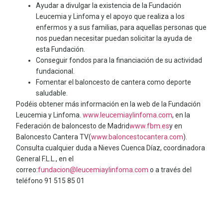
Ayudar a divulgar la existencia de la Fundación
Leucemia y Linfoma y el apoyo que realiza a los
enfermos y a sus familias, para aquellas personas que
nos puedan necesitar puedan solicitar la ayuda de
esta Fundación.
Conseguir fondos para la financiación de su actividad
fundacional.
Fomentar el baloncesto de cantera como deporte
saludable.
Podéis obtener más información en la web de la Fundación
Leucemia y Linfoma.
www.leucemiaylinfoma.com
, en la
Federación de baloncesto de Madrid
www.fbm.es
y en
Baloncesto Cantera TV(
www.baloncestocantera.com
).
Consulta cualquier duda a Nieves Cuenca Díaz, coordinadora
General F.L.L., en el
correo:
fundacion@leucemiaylinfoma.com
o a través del
teléfono 91 515 85 01
LEER
DOCUMENTO