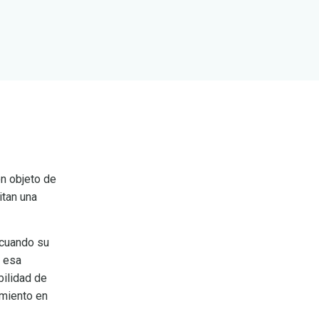
on objeto de
itan una
 cuando su
e esa
bilidad de
amiento en