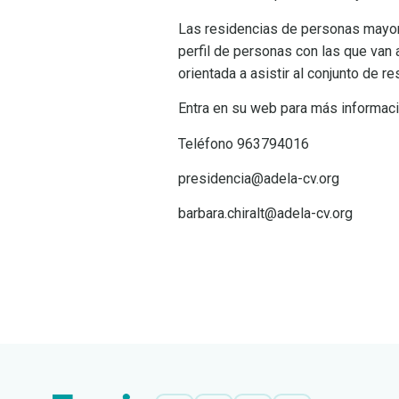
Las residencias de personas mayore
perfil de personas con las que van 
orientada a asistir al conjunto de r
Entra en su web para más informaci
Teléfono 963794016
presidencia@adela-cv.org
barbara.chiralt@adela-cv.org
LEER
DOCUMENTO