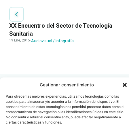
XX Encuentro del Sector de Tecnología
Sanitaria
19 Ene, 2015
·
Audiovisual / Infografía
LEER
DOCUMENTO
Gestionar consentimiento
Para ofrecer las mejores experiencias, utilizamos tecnologías como las
cookies para almacenar y/o acceder a la información del dispositivo. El
Contacto
Oficina Barcelona
consentimiento de estas tecnologías nos permitirá procesar datos como el
comportamiento de navegación o las identificaciones únicas en este sitio.
info@fenin.es
Travesera de Gracia, 56 -
No consentir o retirar el consentimiento, puede afectar negativamente a
1º, 3ª 08006
C/ Villanueva, 20 - 1-
ciertas características y funciones.
932 014 655
28001