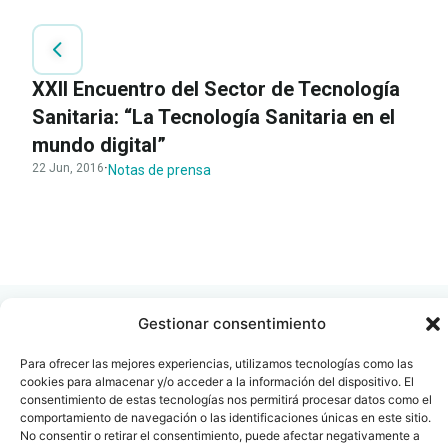
XXII Encuentro del Sector de Tecnología
Sanitaria: “La Tecnología Sanitaria en el
mundo digital”
22 Jun, 2016
·
Notas de prensa
LEER
DOCUMENTO
Gestionar consentimiento
Para ofrecer las mejores experiencias, utilizamos tecnologías como las
cookies para almacenar y/o acceder a la información del dispositivo. El
Contacto
Oficina Barcelona
consentimiento de estas tecnologías nos permitirá procesar datos como el
comportamiento de navegación o las identificaciones únicas en este sitio.
info@fenin.es
Travesera de Gracia, 56 -
No consentir o retirar el consentimiento, puede afectar negativamente a
1º, 3ª 08006