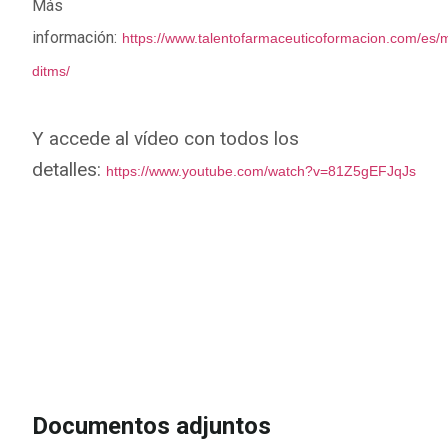
Más
información:
https://www.talentofarmaceuticoformacion.com/es/
ditms/
Y accede al vídeo con todos los
detalles:
https://www.youtube.com/watch?v=81Z5gEFJqJs
IR A LA INSCRIPCIÓN
VER
PROGRAMA
Documentos adjuntos