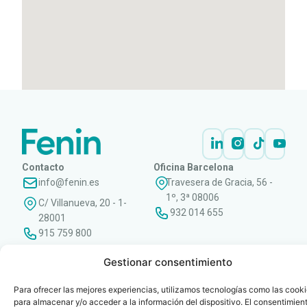
Contacto
Oficina Barcelona
info@fenin.es
Travesera de Gracia, 56 -
1º, 3ª 08006
C/ Villanueva, 20 - 1-
932 014 655
28001
915 759 800
Política
Cookies
Aviso
SIIF(Canal
Políticas
Copyright © 2025 FENIN |
|
|
|
|
Gestionar consentimiento
de
legal
de
y
Todos los derechos
privacidad
denuncias)
Certificacio
reservados
Para ofrecer las mejores experiencias, utilizamos tecnologías como las cook
para almacenar y/o acceder a la información del dispositivo. El consentimien